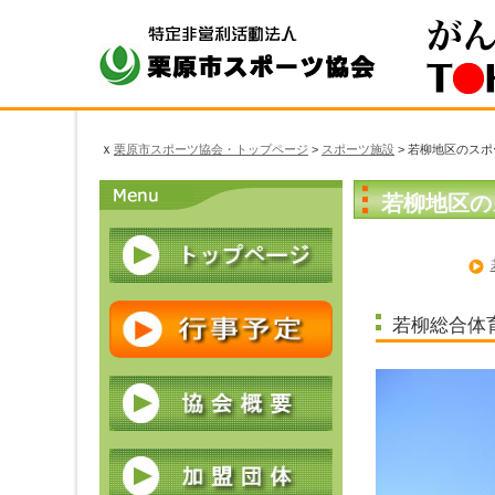
本
こ
こ
文
こ
こ
へ
か
か
ジ
ら
ら
ャ
本
サ
ン
ｘ
プ
文
イ
栗原市スポーツ協会・トップページ
>
スポーツ施設
> 若柳地区のス
す
ス
ド
る
若柳地区の
タ
メ
ー
ニ
ト
ュ
ー
ス
若柳総合体
タ
ー
ト