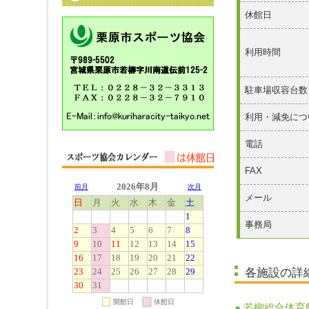
休館日
利用時間
駐車場収容台数
利用・減免につ
電話
FAX
メール
事務局
各施設の詳
● 若柳総合体育